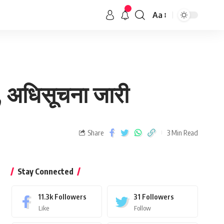
Aa
, अधिसूचना जारी
Share
3 Min Read
Stay Connected
11.3k
Followers
31
Followers
Like
Follow