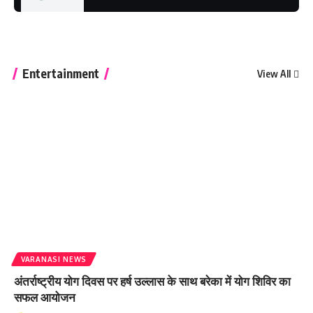
Apple M1 MacBook Air - Long Term User
Review
Entertainment
View All
DON’T DO IT!!! M1 MacBook Pro Vs the
Macbook Air!
VARANASI NEWS
अंतर्राष्ट्रीय योग दिवस पर हर्ष उल्लास के साथ बरेका में योग शिविर का
सफल आयोजन